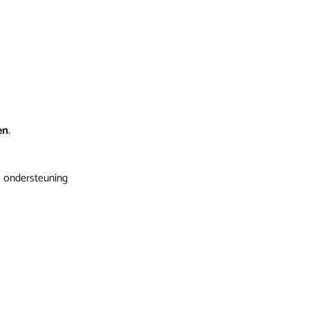
en
.
ra ondersteuning