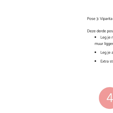
Pose 3: Viparita
Deze derde pos
Leg je 
muur ligge
Leg je 
Extra s