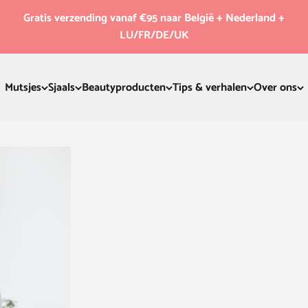
Gratis verzending vanaf €95 naar België + Nederland +
LU/FR/DE/UK
Mutsjes
Sjaals
Beautyproducten
Tips & verhalen
Over ons