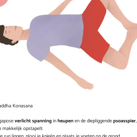
Baddha Konasana
gapose
verlicht spanning
in
heupen
en de diepliggende
psoasspier
h makkelijk opstapelt:
e rug liggen, plooi je knieën en plaats je voeten op de grond.