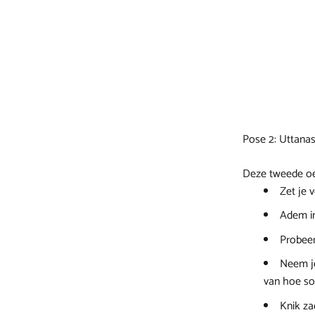
Pose 2: Uttana
Deze tweede oe
Zet je 
Adem in
Probeer
Neem je
van hoe so
Knik za