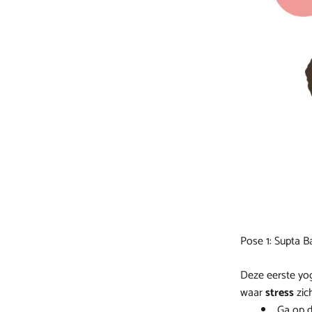
Pose 1: Supta 
Deze eerste yo
waar
stress
zic
Ga op d