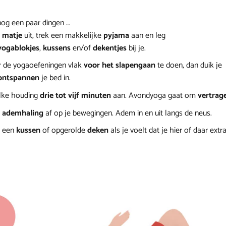
nog een paar dingen …
matje
uit, trek een makkelijke
pyjama
aan en leg
yogablokjes
,
kussens
en/of
dekentjes
bij je.
 de yogaoefeningen vlak
voor het slapengaan
te doen, dan duik je
ontspannen
je bed in.
lke houding
drie tot vijf minuten
aan. Avondyoga gaat om
vertrag
ademhaling
af op je bewegingen. Adem in en uit langs de neus.
 een
kussen
of opgerolde
deken
als je voelt dat je hier of daar ext