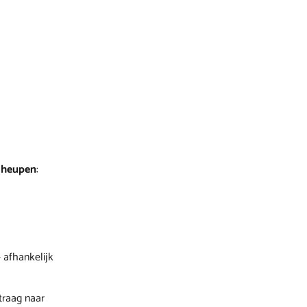
heupen
:
 afhankelijk
 traag naar