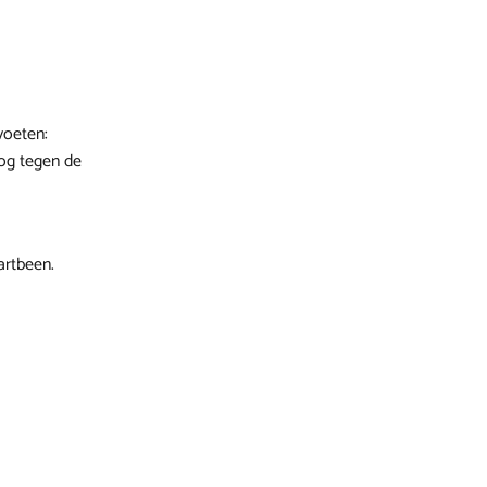
voeten:
og tegen de
artbeen.