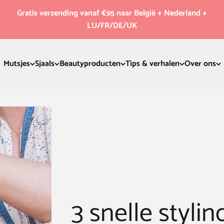
Gratis verzending vanaf €95 naar België + Nederland +
LU/FR/DE/UK
Mutsjes
Sjaals
Beautyproducten
Tips & verhalen
Over ons
3 snelle styli