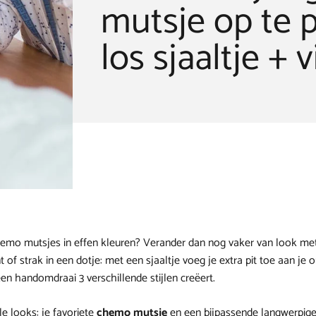
mutsje op te
los sjaaltje + 
emo mutsjes in effen kleuren? Verander dan nog vaker van look met 
 of strak in een dotje: met een sjaaltje voeg je extra pit toe aan je ou
een handomdraai 3 verschillende stijlen creëert.
e looks: je favoriete
chemo mutsje
en een bijpassende langwerpige 