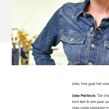
Joke, hoe gaat het van
Joke Peirlinck:
“De che
kort ben ik een paar u
mag rustig opstarten m