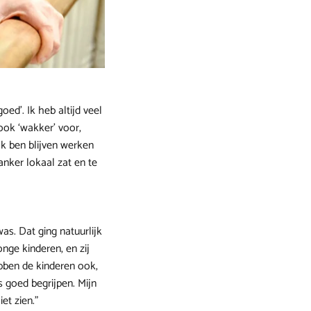
oed’. Ik heb altijd veel
ook ‘wakker’ voor,
Ik ben blijven werken
nker lokaal zat en te
as. Dat ging natuurlijk
nge kinderen, en zij
ebben de kinderen ook,
s goed begrijpen. Mijn
et zien.”