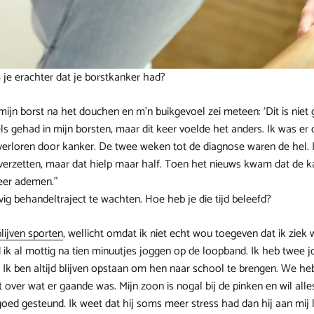
je erachter dat je borstkanker had?
 mijn borst na het douchen en m’n buikgevoel zei meteen: ‘Dit is niet g
ls gehad in mijn borsten, maar dit keer voelde het anders. Ik was er 
verloren door kanker. De twee weken tot de diagnose waren de hel. 
erzetten, maar dat hielp maar half. Toen het nieuws kwam dat de ka
eer ademen.”
vig behandeltraject te wachten. Hoe heb je die tijd beleefd?
blijven sporten
, wellicht omdat ik niet echt wou toegeven dat ik ziek w
 ik al mottig na tien minuutjes joggen op de loopband. Ik heb twee jo
. Ik ben altijd blijven opstaan om hen naar school te brengen. We h
t over wat er gaande was. Mijn zoon is nogal bij de pinken en wil alle
oed gesteund. Ik weet dat hij soms meer stress had dan hij aan mij li