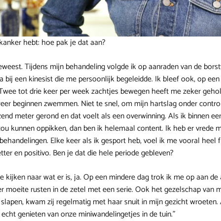
 kanker hebt: hoe pak je dat aan?
f geweest. Tijdens mijn behandeling volgde ik op aanraden van de bor
bij een kinesist die me persoonlijk begeleidde. Ik bleef ook, op een 
Twee tot drie keer per week zachtjes bewegen heeft me zeker gehol
eer beginnen zwemmen. Niet te snel, om mijn hartslag onder control
zend meter gerond en dat voelt als een overwinning. Als ik binnen 
ou kunnen oppikken, dan ben ik helemaal content. Ik heb er vrede 
behandelingen. Elke keer als ik gesport heb, voel ik me vooral heel f
etter en positivo. Ben je dat die hele periode gebleven?
 te kijken naar wat er is, ja. Op een mindere dag trok ik me op aan d
er moeite rusten in de zetel met een serie. Ook het gezelschap van 
 slapen, kwam zij regelmatig met haar snuit in mijn gezicht wroeten.
 echt genieten van onze miniwandelingetjes in de tuin.”