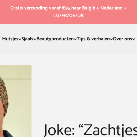
Gratis verzending vanaf €95 naar België + Nederland +
LU/FR/DE/UK
Mutsjes
Sjaals
Beautyproducten
Tips & verhalen
Over ons
Joke: “Zachtje