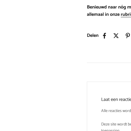
Benieuwd naar nóg mee
allemaal in onze
rubri
Delen
Laat een reacti
Alle reacties wo
Deze site wordt 
toepassing.