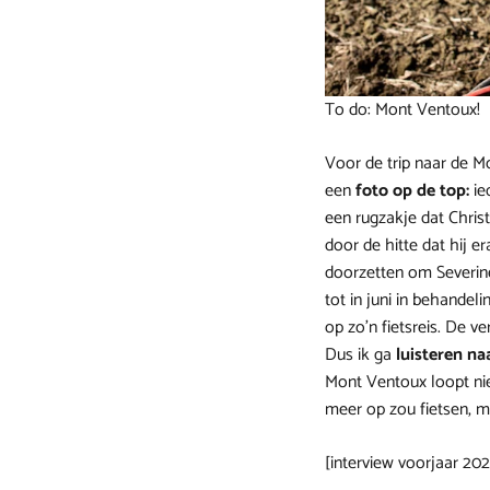
To do: Mont Ventoux!
Voor de trip naar de M
een
foto op de top:
ie
een rugzakje dat Chris
door de hitte dat hij e
doorzetten om Severine
tot in juni in behandel
op zo’n fietsreis. De 
Dus ik ga
luisteren na
Mont Ventoux loopt niet 
meer op zou fietsen, m
[interview voorjaar 202