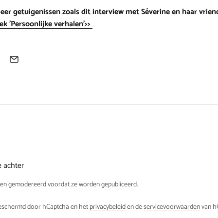
r getuigenissen zoals dit interview met Séverine en haar vriend
ek 'Persoonlijke verhalen'>>
e achter
rden gemodereerd voordat ze worden gepubliceerd.
beschermd door hCaptcha en het
privacybeleid
en de
servicevoorwaarden
van hC