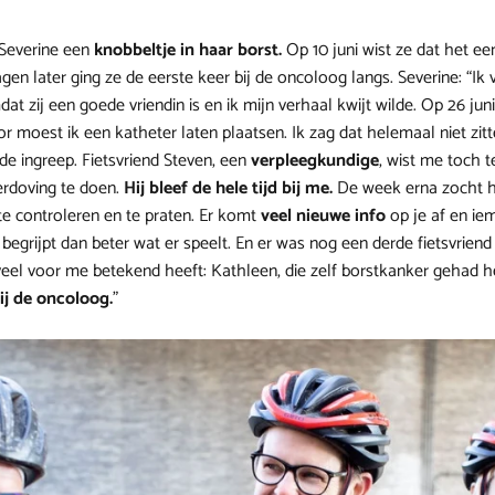
Severine een
knobbeltje in haar borst.
Op 10 juni wist ze dat het ee
en later ging ze de eerste keer bij de oncoloog langs. Severine: “Ik v
t zij een goede vriendin is en ik mijn verhaal kwijt wilde. Op 26 juni
or moest ik een katheter laten plaatsen. Ik zag dat helemaal niet zitt
e ingreep. Fietsvriend Steven, een
verpleegkundige
, wist me toch 
erdoving te doen.
Hij bleef de hele tijd bij me.
De week erna zocht h
 controleren en te praten. Er komt
veel nieuwe info
op je af en ie
egrijpt dan beter wat er speelt. En er was nog een derde fietsvriend 
 veel voor me betekend heeft: Kathleen, die zelf borstkanker gehad 
ij de oncoloog.
”