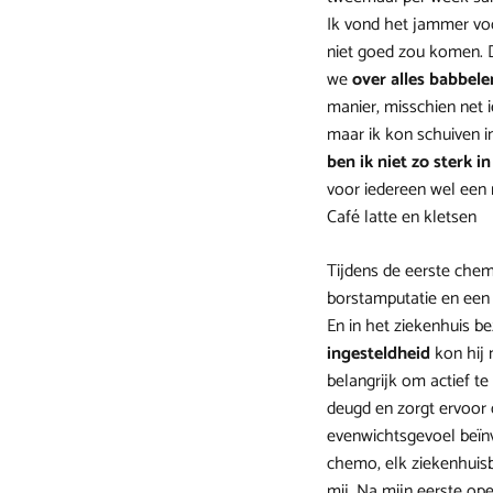
Ik vond het jammer vo
niet goed zou komen. D
we
over alles babbele
manier, misschien net i
maar ik kon schuiven i
ben ik niet zo sterk i
voor iedereen wel een 
Café latte en kletsen
Tijdens de eerste che
borstamputatie en een 
En in het ziekenhuis b
ingesteldheid
kon hij 
belangrijk om actief te
deugd en zorgt ervoor 
evenwichtsgevoel beïnv
chemo, elk ziekenhuis
mij. Na mijn eerste ope