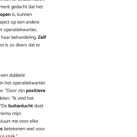
oment gedacht dat het
open
is, kunnen
raject op een andere
t operatiekwartier,
n haar behandeling.
Zelf
n is zo divers dat er
 een dubbele
n het operatiekwartier.
e. “Door zijn
positieve
elen. “Ik vind het
 “De
buitenlucht
doet
 chemo mijn
stuurt me voor elke
es
betekenen veel voor
n strijk.”