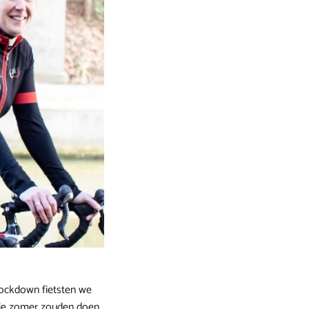
 lockdown fietsten we
die zomer zouden doen.