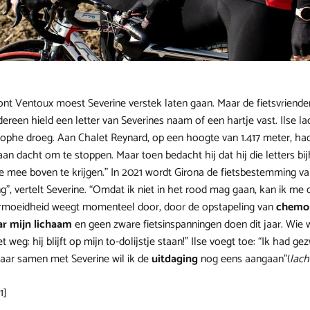
ont Ventoux moest Severine verstek laten gaan. Maar de fietsvriend
dereen hield een letter van Severines naam of een hartje vast. Ilse lac
tophe droeg. Aan Chalet Reynard, op een hoogte van 1.417 meter, ha
raan dacht om te stoppen. Maar toen bedacht hij dat hij die letters b
 mee boven te krijgen.” In 2021 wordt Girona de fietsbestemming va
ing”, vertelt Severine. “Omdat ik niet in het rood mag gaan, kan ik me
vermoeidheid weegt momenteel door, door de opstapeling van
chemo
ar mijn lichaam
en geen zware fietsinspanningen doen dit jaar. Wie 
weg: hij blijft op mijn to-dolijstje staan!” Ilse voegt toe: “Ik had ge
aar samen met Severine wil ik de
uitdaging
nog eens aangaan”(
lach
1]