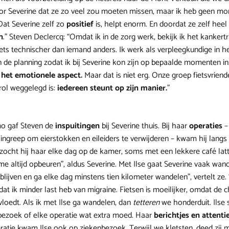
or Severine dat ze zo veel zou moeten missen, maar ik heb geen m
at Severine zelf zo
positief
is, helpt enorm. En doordat ze zelf heel
n
.” Steven Declercq: “Omdat ik in de zorg werk, bekijk ik het kankert
ets technischer dan iemand anders. Ik werk als verpleegkundige in he
n de planning zodat ik bij Severine kon zijn op bepaalde momenten i
n het emotionele aspect.
Maar dat is niet erg. Onze groep fietsvriende
rol weggelegd is:
iedereen steunt op zijn manier.
”
mo gaf Steven de
inspuitingen
bij Severine thuis. Bij haar
operaties
–
ingreep om eierstokken en eileiders te verwijderen – kwam hij langs i
ezocht hij haar elke dag op de kamer, soms met een lekkere café latt
me altijd opbeuren”, aldus Severine. Met Ilse gaat Severine vaak wand
 blijven en ga elke dag minstens tien kilometer wandelen”, vertelt ze.
dat ik minder last heb van migraine. Fietsen is moeilijker, omdat de
loedt. Als ik met Ilse ga wandelen, dan
tetteren
we honderduit. Ilse 
bezoek of elke operatie wat extra moed. Haar
berichtjes en attenti
ratie kwam Ilse ook op ziekenbezoek. Terwijl we kletsten, deed zij m’