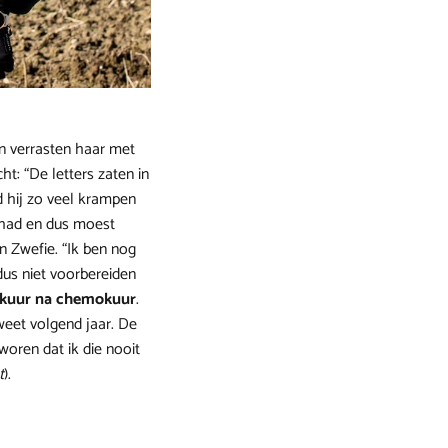
en verrasten haar met
ht: “De letters zaten in
d hij zo veel krampen
ijhad en dus moest
n Zwefie. “Ik ben nog
 dus niet voorbereiden
kuur na chemokuur
.
weet volgend jaar. De
zworen dat ik die nooit
t
).