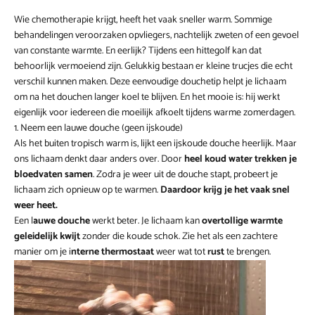
Wie chemotherapie krijgt, heeft het vaak sneller warm. Sommige
behandelingen veroorzaken opvliegers, nachtelijk zweten of een gevoel
van constante warmte. En eerlijk? Tijdens een hittegolf kan dat
behoorlijk vermoeiend zijn. Gelukkig bestaan er kleine trucjes die echt
verschil kunnen maken. Deze eenvoudige douchetip helpt je lichaam
om na het douchen langer koel te blijven. En het mooie is: hij werkt
eigenlijk voor iedereen die moeilijk afkoelt tijdens warme zomerdagen.
1. Neem een lauwe douche (geen ijskoude)
Als het buiten tropisch warm is, lijkt een ijskoude douche heerlijk. Maar
ons lichaam denkt daar anders over. Door
heel koud water trekken je
bloedvaten samen
. Zodra je weer uit de douche stapt, probeert je
lichaam zich opnieuw op te warmen.
Daardoor krijg je het vaak snel
weer heet.
Een l
auwe douche
werkt beter. Je lichaam kan
overtollige warmte
geleidelijk kwijt
zonder die koude schok. Zie het als een zachtere
manier om je i
nterne thermostaat
weer wat tot
rust
te brengen.