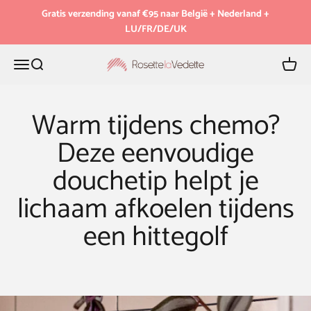
Naar inhoud
Gratis verzending vanaf €95 naar België + Nederland +
LU/FR/DE/UK
Menu
Zoeken
Winkel
Rosette la Vedette
Warm tijdens chemo?
Deze eenvoudige
douchetip helpt je
lichaam afkoelen tijdens
een hittegolf