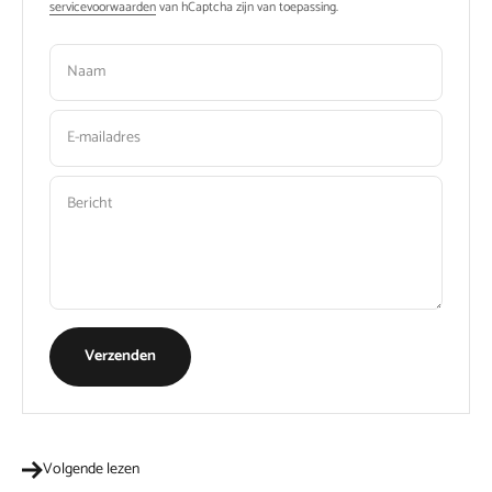
servicevoorwaarden
van hCaptcha zijn van toepassing.
Naam
E-mailadres
Bericht
Verzenden
Volgende lezen