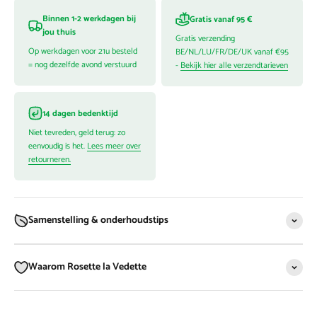
Binnen 1-2 werkdagen bij
Gratis vanaf 95 €
jou thuis
Gratis verzending
Op werkdagen voor 21u besteld
BE/NL/LU/FR/DE/UK vanaf €95
= nog dezelfde avond verstuurd
-
Bekijk hier alle verzendtarieven
14 dagen bedenktijd
Niet tevreden, geld terug: zo
eenvoudig is het.
Lees meer over
retourneren.
Samenstelling & onderhoudstips
Waarom Rosette la Vedette