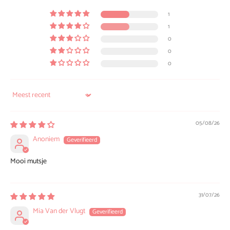
1
1
0
0
0
Sort by
05/08/26
Anoniem
Mooi mutsje
31/07/26
Mia Van der Vlugt