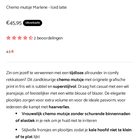
Chemo mutsje Marlene - Iced latte
Aanbiedingsprijs
€45,95
Uitverkocht
2 beoordelingen
4.5
Zin om jezelf te verwennen met een
tijdloze
allrounder in comfy
rekkatoen? Dit zandkleurige
chemo mutsje
met originele grafische
print in fris wit is subtiel en
superstijlvol
. Draag het casual met een wit
jeansjasje, of feestelijker met een witte blouse of blazer. De elegante
plooitjes zorgen voor extra volume en voor de ideale pasvorm, voor
iedereen die kampt met
haarverlies
.
Vrouwelijk chemo mutsje zonder schurende binnennaden
of elastiek
in je nek om je huid niet te irriteren
Stijlvolle fronsjes en plooitjes zodat je
kale hoofd niet te klein
of te plat
lijkt