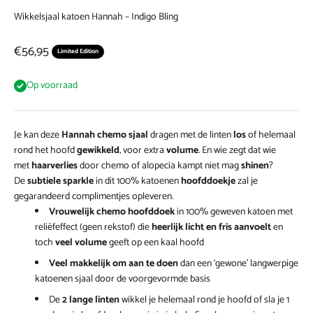
Wikkelsjaal katoen Hannah – Indigo Bling
Aanbiedingsprijs
€56,95
Limited Edition
Op voorraad
Je kan deze
Hannah chemo sjaal
dragen met de linten
los
of helemaal
rond het hoofd
gewikkeld
, voor extra
volume
. En wie zegt dat wie
met
haarverlies
door chemo of alopecia kampt niet mag
shinen
?
De
subtiele sparkle
in dit 100% katoenen
hoofddoekje
zal je
gegarandeerd complimentjes opleveren.
Vrouwelijk chemo hoofddoek
in 100% geweven katoen met
reliëfeffect (geen rekstof) die
heerlijk licht en fris aanvoelt
en
toch
veel volume
geeft op een kaal hoofd
Veel makkelijk om aan te doen
dan een ‘gewone’ langwerpige
katoenen sjaal door de voorgevormde basis
De
2 lange linten
wikkel je helemaal rond je hoofd of sla je 1