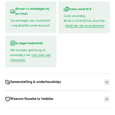
Binnen 1-2 werkdagen bij
Gratis vanaf 95 €
jou thuis
Gratis verzending
Op werkdagen voor 21u besteld
BE/NL/LU/FR/DE/UK vanaf €95
= nog dezelfde avond verstuurd
-
Bekijk hier alle verzendtarieven
14 dagen bedenktijd
Niet tevreden, geld terug: zo
eenvoudig is het.
Lees meer over
retourneren.
Samenstelling & onderhoudstips
Waarom Rosette la Vedette