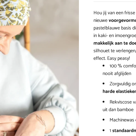
Hou jij van een friss
nieuwe
voorgevormd
pastelblauwe basis di
in kaki- en imoengroe
makkelijk aan te do
silhouet te verlengen
effect. Easy peasy!
100 % comfor
nooit afglijden
Zorgvuldig o
harde elastieke
Rekviscose v
uit dan bamboe
Machinewas 
1
standaard