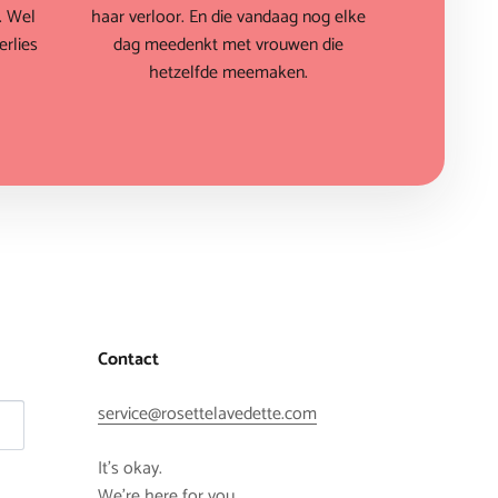
. Wel
haar verloor. En die vandaag nog elke
rlies
dag meedenkt met vrouwen die
hetzelfde meemaken.
Contact
service@rosettelavedette.com
It's okay.
We're here for you.