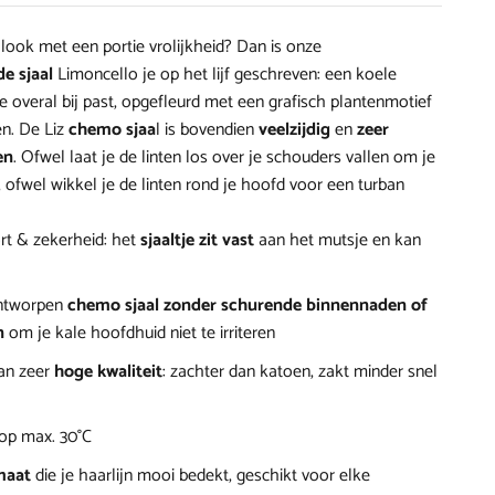
e look met een portie vrolijkheid? Dan is onze
e sjaal
Limoncello je op het lijf geschreven: een koele
e overal bij past, opgefleurd met een grafisch plantenmotief
n. De Liz
chemo sjaa
l is bovendien
veelzijdig
en
zeer
en
. Ofwel laat je de linten los over je schouders vallen om je
, ofwel wikkel je de linten rond je hoofd voor een turban
t & zekerheid: het
sjaaltje zit vast
aan het mutsje en kan
ntworpen
chemo sjaal zonder schurende binnennaden of
n
om je kale hoofdhuid niet te irriteren
an zeer
hoge kwaliteit
: zachter dan katoen, zakt minder snel
op max. 30°C
maat
die je haarlijn mooi bedekt, geschikt voor elke