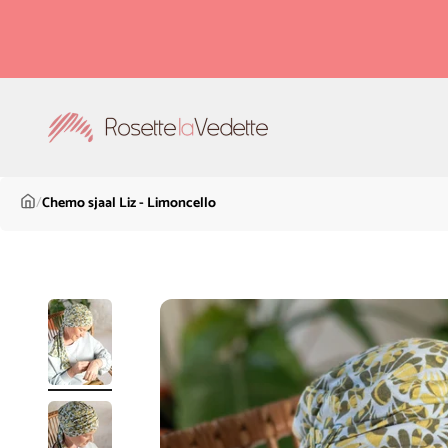
Naar inhoud
Rosette la Vedette
/
Chemo sjaal Liz - Limoncello