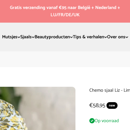
Gratis verzending vanaf €95 naar België + Nederland +
LU/FR/DE/UK
Mutsjes
Sjaals
Beautyproducten
Tips & verhalen
Over ons
Chemo sjaal Liz - Li
Aanbiedingsprijs
€58,95
new
Op voorraad