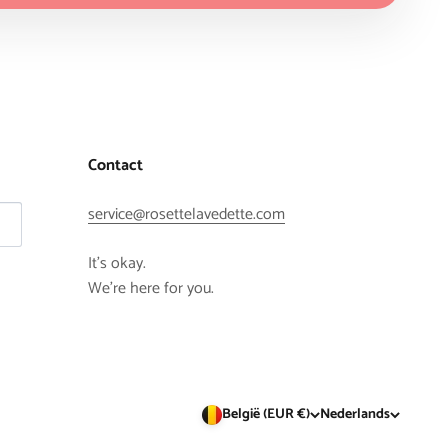
Contact
service@rosettelavedette.com
It's okay.
We're here for you.
België (EUR €)
Nederlands