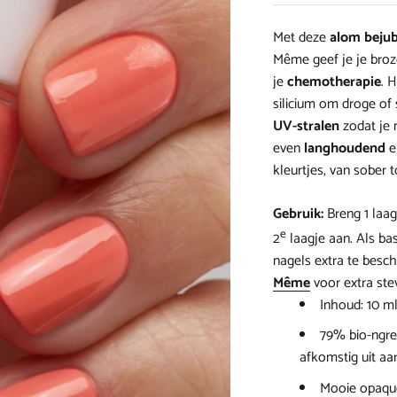
Met deze
alom bejub
Même
geef je je bro
je
chemotherapie
. 
silicium om droge of 
UV-stralen
zodat je 
even
langhoudend
e
kleurtjes, van sober t
Gebruik:
Breng 1 laa
e
2
laagje aan. Als ba
nagels extra te besc
Même
voor extra ste
Inhoud: 10 m
79% bio-ngred
afkomstig uit aa
Mooie opaque