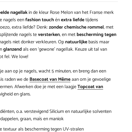
elde nagellak
in de kleur
Rose Melon
van het Franse merk
ze nagels een
fashion touch
én
extra liefde
tijdens
Hoezo, extra liefde? Denk:
zonder chemische rommel
, met
splijtende nagels te
versterken
, en met
bescherming
tegen
nagels niet donker verkleuren. Op
natuurlijke
basis maar
n
glanzend
als een ‘gewone’ nagellak. Keuze uit tal van
ot fel. We love!
gje aan op je nagels, wacht 5 minuten, en breng dan een
sis raden we de
Basecoat van Même
aan om je gevoelige
hermen. Afwerken doe je met een laagje
Topcoat van
vigheid en glans.
l
iënten, o.a. verstevigend Silicium en natuurlijke solventen
rdappelen, graan, maïs en maniok
 textuur als bescherming tegen UV-stralen