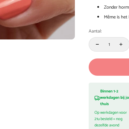
Zonder hormo
Même is het F
Aantal:
Binnen 1-2
werkdagen bij j
thuis
Op werkdagen voor
21u besteld = nog
dezelfde avond