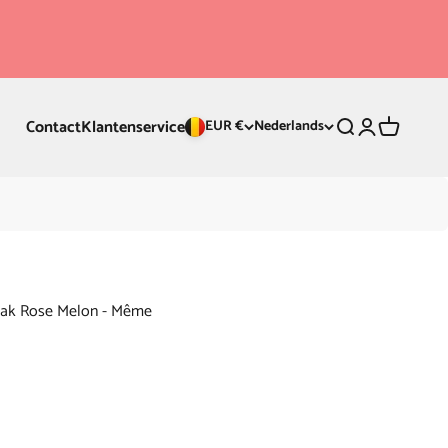
Contact
Klantenservice
Zoeken
Inloggen
Winkelwa
EUR €
Nederlands
lak Rose Melon - Même