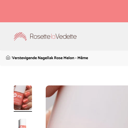
Naar inhoud
Rosette la Vedette
/
Verstevigende Nagellak Rose Melon - Même