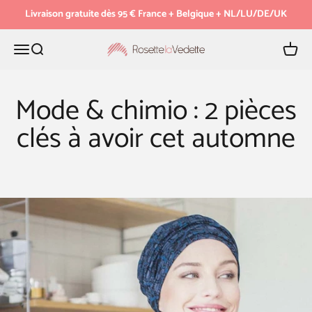
Passer au contenu
Livraison gratuite dès 95 € France + Belgique + NL/LU/DE/UK
Menu
Recherche
Panier
Rosette la Vedette
Mode & chimio : 2 pièces
clés à avoir cet automne