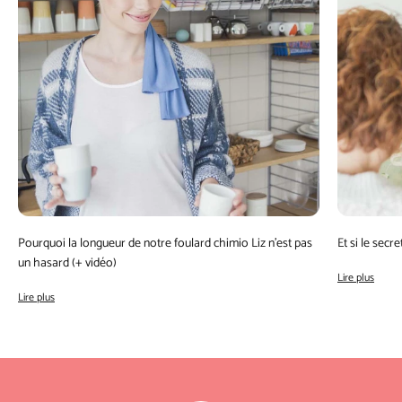
Pourquoi la longueur de notre foulard chimio Liz n’est pas
Et si le secr
un hasard (+ vidéo)
Lire plus
Lire plus