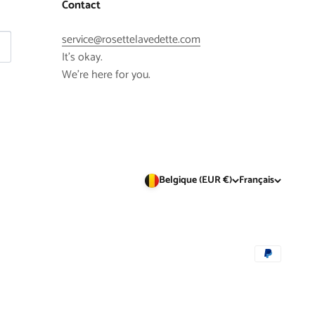
Contact
service@rosettelavedette.com
It's okay.
We're here for you.
Belgique (EUR €)
Français