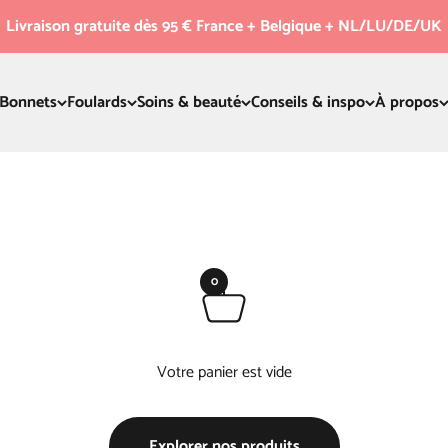
Livraison gratuite dès 95 € France + Belgique + NL/LU/DE/UK
Bonnets
Foulards
Soins & beauté
Conseils & inspo
À propos
0
Votre panier est vide
Explorer nos produits