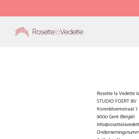
Passer au contenu
Rosette la Vedette
Rosette la Vedette i
STUDIO FOERT BV
Korenbloemstraat 7
9000 Gent (België)
info@rosettelavedet
Ondernemingsnumme