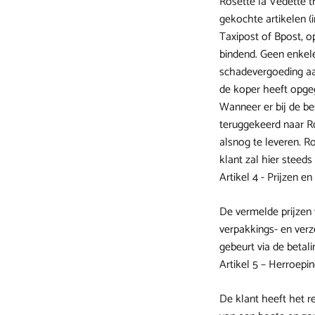
Rosette la Vedette t
gekochte artikelen (
Taxipost of Bpost, op
bindend. Geen enkele
schadevergoeding aan
de koper heeft opgeg
Wanneer er bij de be
teruggekeerd naar R
alsnog te leveren. R
klant zal hier steed
Artikel 4 - Prijzen en
De vermelde prijzen 
verpakkings- en verz
gebeurt via de betal
Artikel 5 – Herroepi
De klant heeft het r