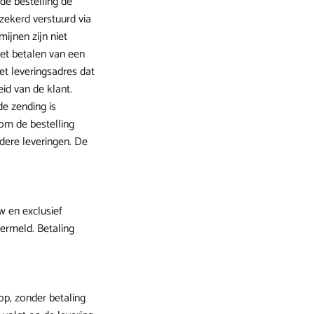
de bestelling de
zekerd verstuurd via
ijnen zijn niet
het betalen van een
et leveringsadres dat
id van de klant.
de zending is
om de bestelling
rdere leveringen. De
w en exclusief
vermeld. Betaling
op, zonder betaling