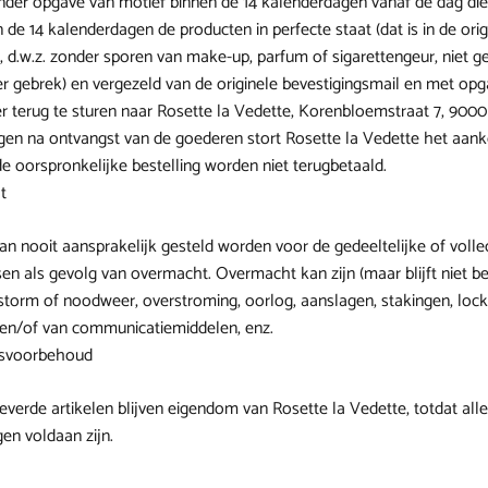
der opgave van motief binnen de 14 kalenderdagen vanaf de dag die 
 de 14 kalenderdagen de producten in perfecte staat (dat is in de ori
, d.w.z. zonder sporen van make-up, parfum of sigarettengeur, niet 
r gebrek) en vergezeld van de originele bevestigingsmail en met op
erug te sturen naar Rosette la Vedette, Korenbloemstraat 7, 9000 
gen na ontvangst van de goederen stort Rosette la Vedette het aan
 oorspronkelijke bestelling worden niet terugbetaald.
t
an nooit aansprakelijk gesteld worden voor de gedeeltelijke of voll
sen als gevolg van overmacht. Overmacht kan zijn (maar blijft niet b
torm of noodweer, overstroming, oorlog, aanslagen, stakingen, loc
 en/of van communicatiemiddelen, enz.
msvoorbehoud
leverde artikelen blijven eigendom van Rosette la Vedette, totdat all
en voldaan zijn.