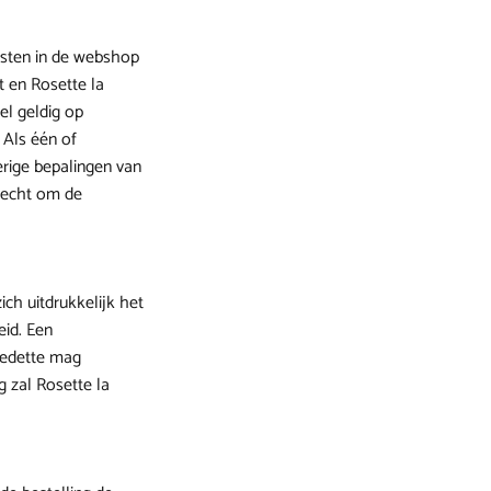
msten in de webshop
 en Rosette la
el geldig op
 Als één of
erige bepalingen van
 recht om de
ich uitdrukkelijk het
eid. Een
 Vedette mag
g zal Rosette la