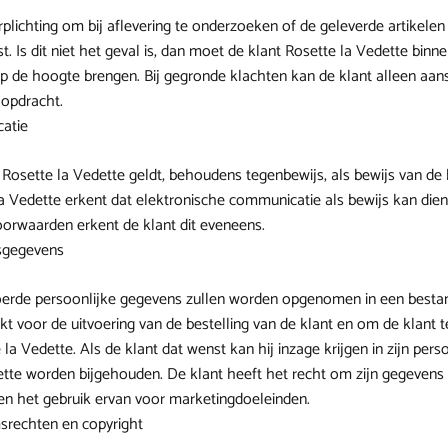
rplichting om bij aflevering te onderzoeken of de geleverde artike
 Is dit niet het geval is, dan moet de klant Rosette la Vedette bin
k op de hoogte brengen. Bij gegronde klachten kan de klant alleen a
 opdracht.
catie
 Rosette la Vedette geldt, behoudens tegenbewijs, als bewijs van de 
la Vedette erkent dat elektronische communicatie als bewijs kan die
orwaarden erkent de klant dit eveneens.
nsgegevens
oerde persoonlijke gegevens zullen worden opgenomen in een besta
kt voor de uitvoering van de bestelling van de klant en om de klant 
 la Vedette. Als de klant dat wenst kan hij inzage krijgen in zijn pe
tte worden bijgehouden. De klant heeft het recht om zijn gegevens t
gen het gebruik ervan voor marketingdoeleinden.
msrechten en copyright