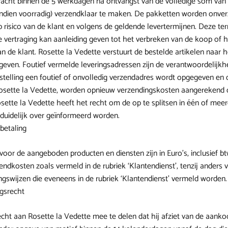
racht binnen de 5 werkdagen na ontvangst van de volledige som van 
indien voorradig) verzendklaar te maken. De pakketten worden onver
 risico van de klant en volgens de geldende levertermijnen. Deze term
 vertraging kan aanleiding geven tot het verbreken van de koop of 
 de klant. Rosette la Vedette verstuurt de bestelde artikelen naar h
even. Foutief vermelde leveringsadressen zijn de verantwoordelijkhe
stelling een foutief of onvolledig verzendadres wordt opgegeven en 
osette la Vedette, worden opnieuw verzendingskosten aangerekend 
osette la Vedette heeft het recht om de op te splitsen in één of mee
s duidelijk over geïnformeerd worden.
 betaling
voor de aangeboden producten en diensten zijn in Euro's, inclusief bt
endkosten zoals vermeld in de rubriek ‘Klantendienst’, tenzij anders 
ingswijzen die eveneens in de rubriek ‘Klantendienst’ vermeld worden.
ngsrecht
echt aan Rosette la Vedette mee te delen dat hij afziet van de aanko