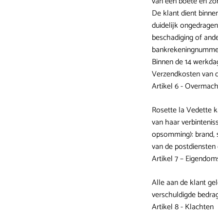
van een boete en zon
De klant dient binnen
duidelijk ongedragen
beschadiging of ande
bankrekeningnummer t
Binnen de 14 werkda
Verzendkosten van de
Artikel 6 - Overmach
Rosette la Vedette k
van haar verbintenis
opsomming): brand, s
van de postdiensten
Artikel 7 – Eigendo
Alle aan de klant ge
verschuldigde bedrag
Artikel 8 - Klachten