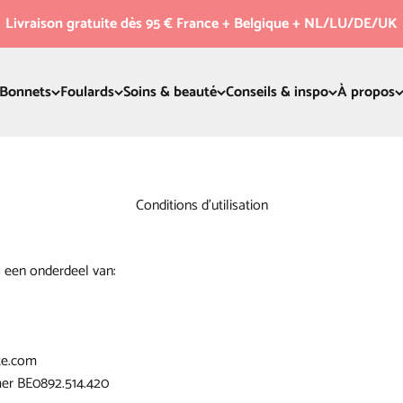
Livraison gratuite dès 95 € France + Belgique + NL/LU/DE/UK
Bonnets
Foulards
Soins & beauté
Conseils & inspo
À propos
Conditions d’utilisation
s een onderdeel van:
te.com
r BE0892.514.420