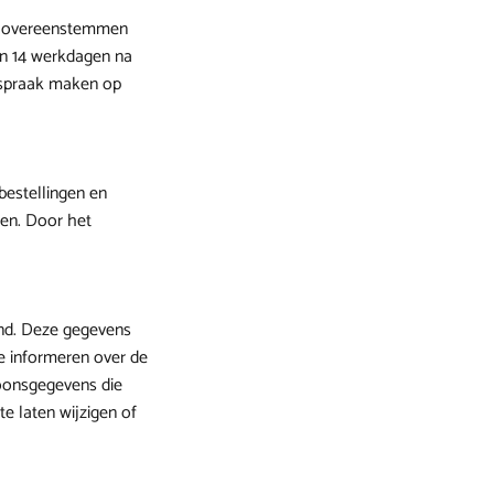
len overeenstemmen
nen 14 werkdagen na
anspraak maken op
bestellingen en
nen. Door het
nd. Deze gegevens
te informeren over de
rsoonsgegevens die
e laten wijzigen of