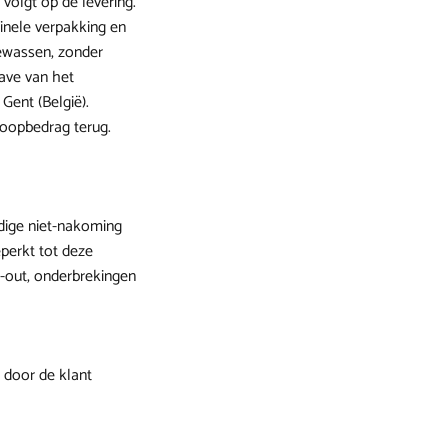
volgt op de levering.
ginele verpakking en
gewassen, zonder
gave van het
Gent (België).
koopbedrag terug.
edige niet-nakoming
eperkt tot deze
k-out, onderbrekingen
e door de klant