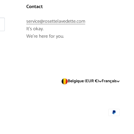
Contact
service@rosettelavedette.com
It's okay.
We're here for you.
Belgique (EUR €)
Français