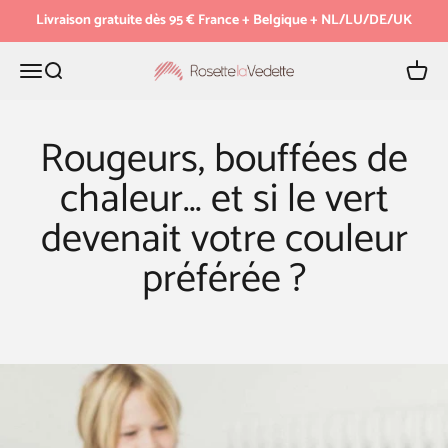
Passer au contenu
Livraison gratuite dès 95 € France + Belgique + NL/LU/DE/UK
Menu
Recherche
Panier
Rosette la Vedette
Rougeurs, bouffées de
chaleur… et si le vert
devenait votre couleur
préférée ?