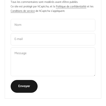
Tous les commentaires sont modérés avant d'être publiés.
Ce site est protégé par hCaptcha, et la
Politique de confidentialité
et les
Conditions de service
de hCaptcha s’appliquent.
Nom
E-mail
Message
Envoyer