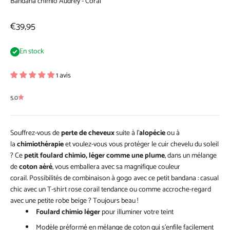
Bandana chimio Audrey - Coral
Prix de vente
€39,95
En stock
1 avis
5.0
Souffrez-vous de
perte de cheveux
suite à l'
alopécie
ou à
la
chimiothérapie
et voulez-vous vous protéger le cuir chevelu du soleil
? Ce
petit foulard chimio, léger comme une plume
, dans un mélange
de
coton aéré
, vous emballera avec sa magnifique couleur
corail. Possibilités de combinaison à gogo avec ce petit bandana : casual
chic avec un T-shirt rose corail tendance ou comme accroche-regard
avec une petite robe beige ? Toujours beau !
Foulard chimio léger
pour illuminer votre teint
Modèle préformé en mélange de coton qui s’enfile facilement