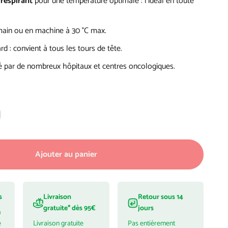
respirant
pour une température optimale : l’idéal en toute
main ou en machine à 30 °C max.
ard : convient à tous les tours de tête.
ar de nombreux hôpitaux et centres oncologiques.
Ajouter au panier
s
Livraison
Retour sous 14
gratuite* dès 95€
jours
h
é
Livraison gratuite
Pas entièrement