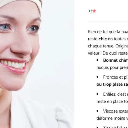
3.3
Rien de tel que la n
reste
chic
en toutes 
chaque tenue. Origina
valeur ! De quoi rest
Bonnet chim
nuque, pour prend
Fronces et pl
ou trop plate s
Enfilez, c’est 
reste en place to
Viscose exten
déforme moins v