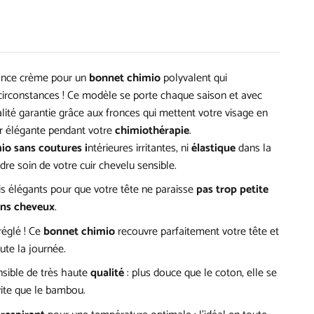
uance crème pour un
bonnet chimio
polyvalent qui
circonstances ! Ce modèle se porte chaque saison et avec
lité garantie grâce aux fronces qui mettent votre visage en
er élégante pendant votre
chimiothérapie
.
io sans coutures i
ntérieures irritantes, ni
élastique
dans la
re soin de votre cuir chevelu sensible.
is élégants pour que votre tête ne paraisse
pas trop petite
ans cheveux
.
réglé ! Ce
bonnet chimio
recouvre parfaitement votre tête et
ute la journée.
sible de très haute
qualité
: plus douce que le coton, elle se
ite que le bambou.