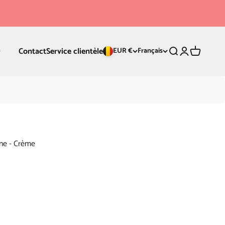
Contact
Service clientèle
Recherche
Connexion
Panier
EUR €
Français
ne - Crème