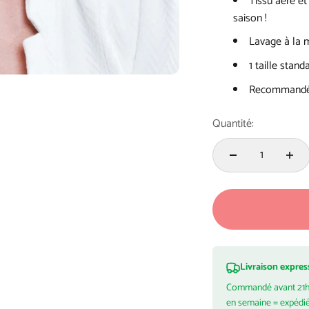
Tissu aéré et
saison !
Lavage à la 
1 taille stand
Recommandé p
Quantité:
Livraison expres
Commandé avant 21
en semaine = expédi