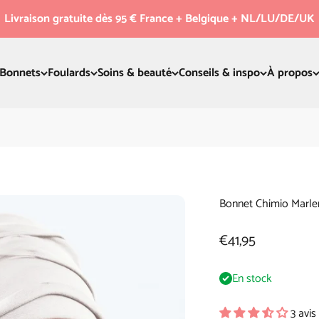
Livraison gratuite dès 95 € France + Belgique + NL/LU/DE/UK
Bonnets
Foulards
Soins & beauté
Conseils & inspo
À propos
Bonnet Chimio Marle
Prix de vente
€41,95
En stock
3 avis