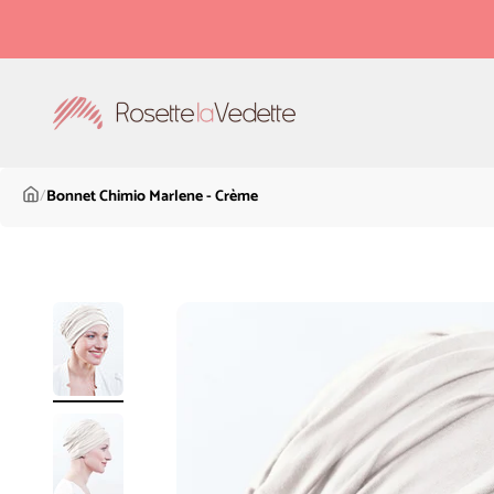
Passer au contenu
Rosette la Vedette
/
Bonnet Chimio Marlene - Crème