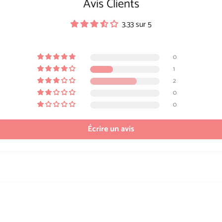
Avis Clients
3.33 sur 5
0
1
2
0
0
Écrire un avis