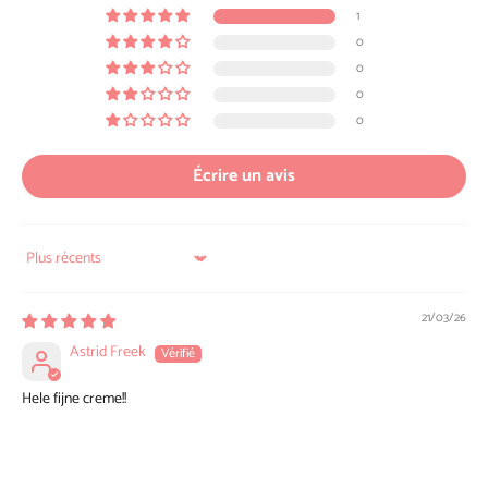
1
0
0
0
0
Écrire un avis
Sort by
21/03/26
Astrid Freek
Hele fijne creme!!