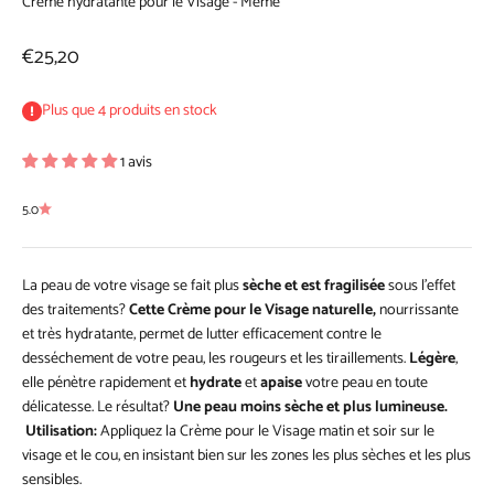
Crème hydratante pour le Visage - Même
Prix de vente
€25,20
Plus que 4 produits en stock
1 avis
5.0
La peau de votre visage se fait plus
sèche et est fragilisée
sous l’effet
des traitements?
Cette Crème pour le Visage naturelle,
nourrissante
et très hydratante, permet de lutter efficacement contre le
desséchement de votre peau, les rougeurs et les tiraillements.
Légère
,
elle pénètre rapidement et
hydrate
et
apaise
votre peau en toute
délicatesse. Le résultat?
Une peau moins sèche et plus lumineuse.
Utilisation:
Appliquez la Crème pour le Visage matin et soir sur le
visage et le cou, en insistant bien sur les zones les plus sèches et les plus
sensibles.