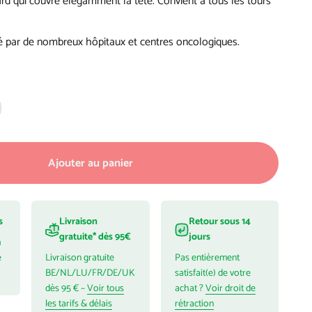
dard qui couvre élégamment la tête. Convient à tous les tours
ar de nombreux hôpitaux et centres oncologiques.
Ajouter au panier
s
Livraison
Retour sous 14
gratuite* dès 95€
jours
h
é
Livraison gratuite
Pas entièrement
BE/NL/LU/FR/DE/UK
satisfait(e) de votre
dès 95 € –
Voir tous
achat ?
Voir droit de
les tarifs & délais
rétraction