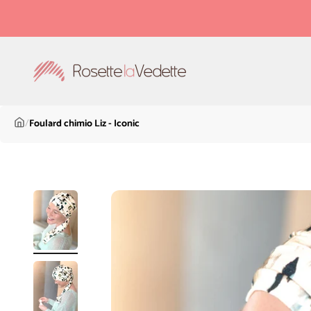
Passer au contenu
Rosette la Vedette
/
Foulard chimio Liz - Iconic