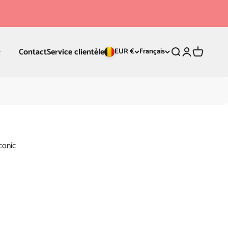
Contact
Service clientèle
Recherche
Connexion
Panier
EUR €
Français
conic