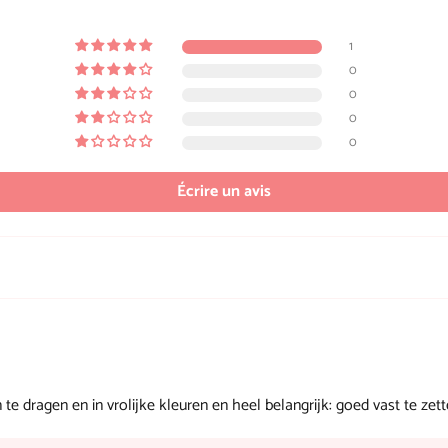
1
0
0
0
0
Écrire un avis
te dragen en in vrolijke kleuren en heel belangrijk: goed vast te zett