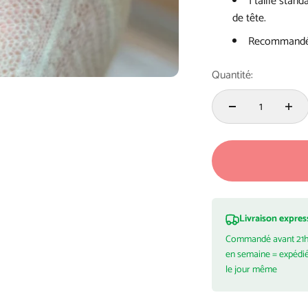
1 taille stan
de tête.
Recommandé p
Quantité:
Livraison expres
Commandé avant 21
en semaine = expédi
le jour même