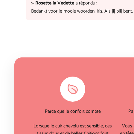
>>
Rosette la Vedette
a répondu :
Bedankt voor je mooie woorden, Iris. Als jij blij bent
Parce que le confort compte
Pa
Lorsque le cuir chevelu est sensible, des
Vous 
tissus doux et de belles finitions font
en tête