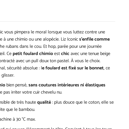
ic vous pimpera le moral lorsque vous luttez contre une
e à une chimio ou une alopécie. Liz Iconic
s’enfile comme
ache rubans dans le cou. Et hop, parée pour une journée
œil. Ce
petit foulard chimio
est
chic
avec une tenue beige
ontracté avec un pull doux ton pastel. À vous le choix.
al, sécurité absolue : l
e foulard est fixé sur le bonnet
, ce
glisser.
mio
bien pensé,
sans coutures intérieures ni élastiques
ne pas irriter votre cuir chevelu nu.
sible de très haute
qualité
: plus douce que le coton, elle se
ite que le bambou.
chine à 30 °C max.