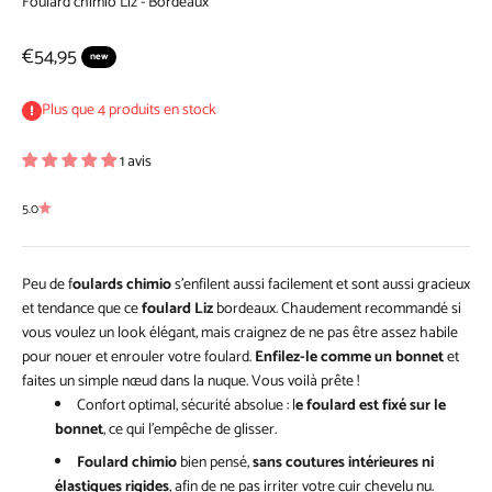
Foulard chimio Liz - Bordeaux
Prix de vente
€54,95
new
Plus que 4 produits en stock
1 avis
5.0
Peu de f
oulards chimio
s’enfilent aussi facilement et sont aussi gracieux
et tendance que ce
foulard Liz
bordeaux. Chaudement recommandé si
vous voulez un look élégant, mais craignez de ne pas être assez habile
pour nouer et enrouler votre foulard.
Enfilez-le comme un bonnet
et
faites un simple nœud dans la nuque. Vous voilà prête !
Confort optimal, sécurité absolue : l
e foulard est fixé sur le
bonnet
, ce qui l’empêche de glisser.
Foulard chimio
bien pensé,
sans coutures intérieures ni
élastiques rigides
, afin de ne pas irriter votre cuir chevelu nu.