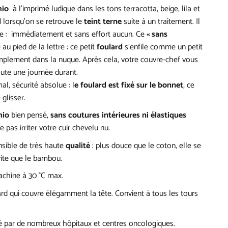
mio
à l’imprimé ludique dans les tons terracotta, beige, lila et
l
lorsqu’on se retrouve le
teint terne
suite à un traitement. Il
ge : immédiatement et sans effort aucun. Ce
« sans
au pied de la lettre : ce petit
foulard
s’enfile comme un petit
mplement dans la nuque. Après cela, votre couvre-chef vous
ute une journée durant.
al, sécurité absolue : l
e foulard est fixé sur le bonnet
, ce
glisser.
mio
bien pensé,
sans coutures intérieures ni élastiques
ne pas irriter votre cuir chevelu nu.
sible de très haute
qualité
: plus douce que le coton, elle se
ite que le bambou.
chine à 30 °C max.
dard qui couvre élégamment la tête. Convient à tous les tours
ar de nombreux hôpitaux et centres oncologiques.