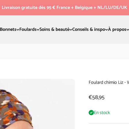
Livraison gratuite dès 95 € France + Belgique + NL/LU/DE/UK
Bonnets
Foulards
Soins & beauté
Conseils & inspo
À propos
Foulard chimio Liz -
Prix de vente
€58,95
En stock