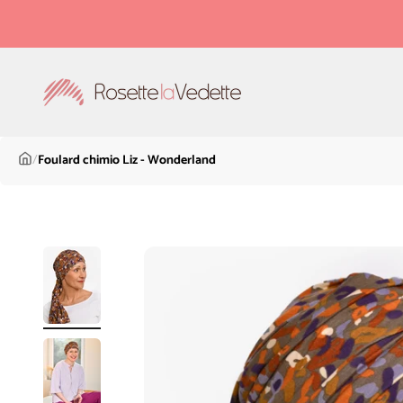
Passer au contenu
Rosette la Vedette
/
Foulard chimio Liz - Wonderland