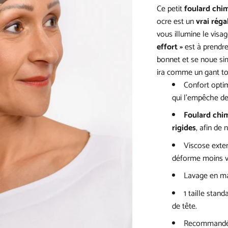
Ce petit
foulard chi
ocre est un
vrai réga
vous illumine le visa
effort »
est à prendre 
bonnet et se noue si
ira comme un gant to
Confort optim
qui l’empêche de 
Foulard chi
rigides
, afin de 
Viscose exten
déforme moins v
Lavage en ma
1 taille stan
de tête.
Recommandé p