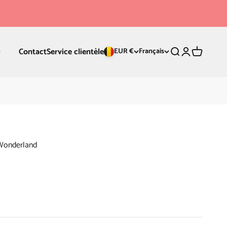
Contact
Service clientèle
Recherche
Connexion
Panier
EUR €
Français
 Wonderland