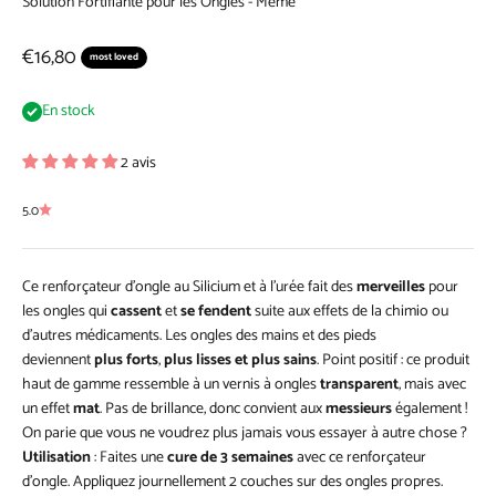
Solution Fortifiante pour les Ongles - Même
Prix de vente
€16,80
most loved
En stock
2 avis
5.0
Ce renforçateur d'ongle au Silicium et à l'urée fait des
merveilles
pour
les ongles qui
cassent
et
se fendent
suite aux effets de la chimio ou
d'autres médicaments. Les ongles des mains et des pieds
deviennent
plus forts
,
plus lisses et plus sains
. Point positif : ce produit
haut de gamme ressemble à un vernis à ongles
transparent
, mais avec
un effet
mat
. Pas de brillance, donc convient aux
messieurs
également !
On parie que vous ne voudrez plus jamais vous essayer à autre chose ?
Utilisation
: Faites une
cure de 3 semaines
avec ce renforçateur
d’ongle. Appliquez journellement 2 couches sur des ongles propres.