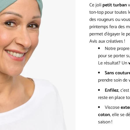
Ce joli
petit turban
ton-top pour toutes l
des rougeurs ou vous 
printemps fera des me
permet d’égayer le pe
Avis aux créatives !
Notre propr
pour se porter s
Le résultat? Un
Sans couture
prendre soin de v
Enfilez
, c’es
reste en place to
Viscose
exte
coton
, elle se 
saison !