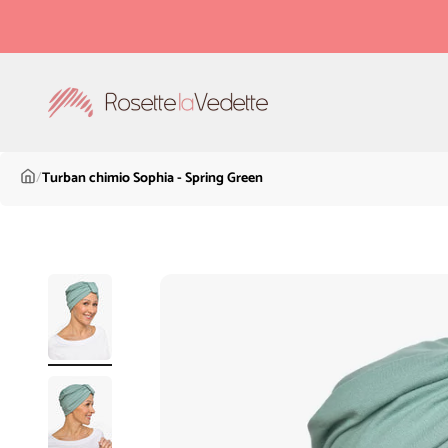
Passer au contenu
Rosette la Vedette
/
Turban chimio Sophia - Spring Green