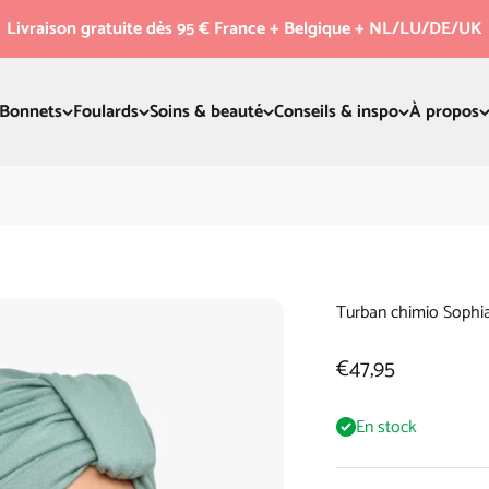
Livraison gratuite dès 95 € France + Belgique + NL/LU/DE/UK
Bonnets
Foulards
Soins & beauté
Conseils & inspo
À propos
Turban chimio Sophia
Prix de vente
€47,95
En stock