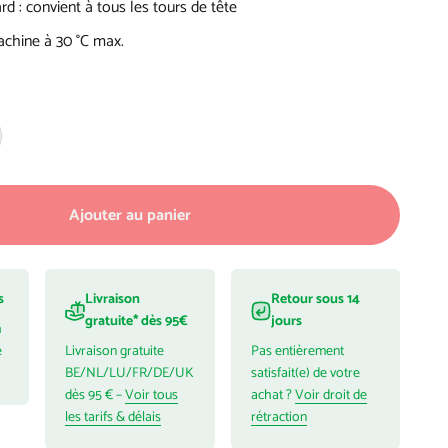
ard : convient à tous les tours de tête
chine à 30 °C max.
Ajouter au panier
s
Livraison
Retour sous 14
gratuite* dès 95€
jours
h
é
Livraison gratuite
Pas entièrement
BE/NL/LU/FR/DE/UK
satisfait(e) de votre
dès 95 € –
Voir tous
achat ?
Voir droit de
les tarifs & délais
rétraction