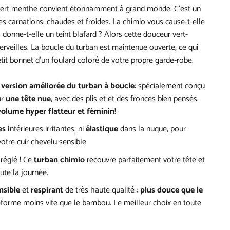
vert menthe convient étonnamment à grand monde. C'est un
es carnations, chaudes et froides.
La chimio vous cause-t-elle
donne-t-elle un teint blafard ? Alors cette douceur vert-
rveilles.
La boucle du turban est maintenue ouverte, ce qui
tit bonnet d’un foulard coloré de votre propre garde-robe.
e
version améliorée du turban à boucle
: spécialement conçu
ur
une tête nue
, avec des plis et et des fronces bien pensés.
volume hyper flatteur et féminin
!
s i
ntérieures irritantes, ni
élastique
dans la nuque, pour
otre cuir chevelu sensible
t réglé ! Ce
turban chimio
recouvre parfaitement votre tête et
ute la journée.
nsible
et
respirant
de très haute qualité :
plus douce que le
déforme moins vite que le bambou. Le meilleur choix en toute