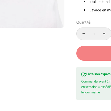
1 taille stand
Lavage en ma
Quantité:
Livraison expres
Commandé avant 21
en semaine = expédi
le jour même