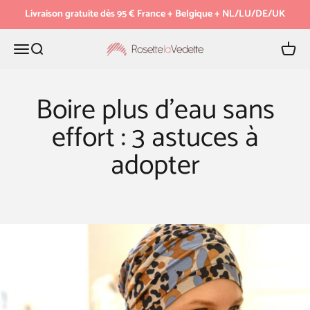
Passer au contenu
Livraison gratuite dès 95 € France + Belgique + NL/LU/DE/UK
Menu
Recherche
Panier
Rosette la Vedette
Boire plus d’eau sans
effort : 3 astuces à
adopter